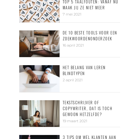
TOP 5 TAALFOUTEN: VANAF NU
MAAK JIJ ZE NIET MEER
7 mei 2021
DE 10 BESTE TOOLS VOOR EEN
ZOEKWOORDENONDERZOEK
16 april 2021
HET BELANG VAN LEREN
BLINDTYPEN
2 april 2021
TEKSTSCHRIJVER OF
COPYWRITER, DAT IS TOCH
GEWOON HETZELFDE?
19 maart 2021
3 TIPS OM WÉL KLANTEN AAN