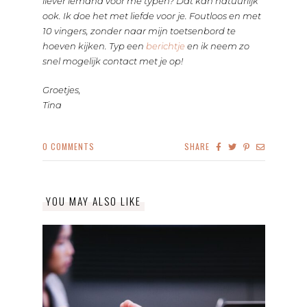
liever iemand voor me typen? Dat kan natuurlijk
ook. Ik doe het met liefde voor je. Foutloos en met
10 vingers, zonder naar mijn toetsenbord te
hoeven kijken. Typ een
berichtje
en ik neem zo
snel mogelijk contact met je op!
Groetjes,
Tina
0
COMMENTS
SHARE
YOU MAY ALSO LIKE