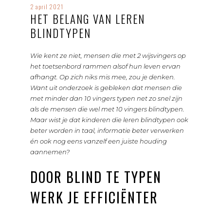
2 april 2021
HET BELANG VAN LEREN
BLINDTYPEN
Wie kent ze niet, mensen die met 2 wijsvingers op
het toetsenbord rammen alsof hun leven ervan
afhangt. Op zich niks mis mee, zou je denken.
Want uit onderzoek is gebleken dat mensen die
met minder dan 10 vingers typen net zo snel zijn
als de mensen die wel met 10 vingers blindtypen.
Maar wist je dat kinderen die leren blindtypen ook
beter worden in taal, informatie beter verwerken
én ook nog eens vanzelf een juiste houding
aannemen?
DOOR BLIND TE TYPEN
WERK JE EFFICIËNTER