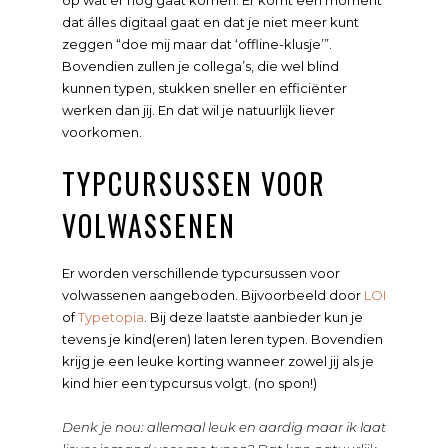
op wat er nog gaat komen. Er komt een moment
dat álles digitaal gaat en dat je niet meer kunt
zeggen “doe mij maar dat ‘offline-klusje’”.
Bovendien zullen je collega’s, die wel blind
kunnen typen, stukken sneller en efficiënter
werken dan jij. En dat wil je natuurlijk liever
voorkomen.
TYPCURSUSSEN VOOR
VOLWASSENEN
Er worden verschillende typcursussen voor
volwassenen aangeboden. Bijvoorbeeld door
LOI
of
Typetopia
. Bij deze laatste aanbieder kun je
tevens je kind(eren) laten leren typen. Bovendien
krijg je een leuke korting wanneer zowel jij als je
kind hier een typcursus volgt. (no spon!)
Denk je nou: allemaal leuk en aardig maar ik laat