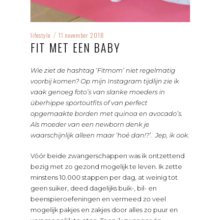
lifestyle
11 november 2018
/
FIT MET EEN BABY
Wie ziet de hashtag ‘Fitmom’ niet regelmatig
voorbij komen? Op mijn Instagram tijdlijn zie ik
vaak genoeg foto’s van slanke moeders in
überhippe sportoutfits of van perfect
opgemaakte borden met quinoa en avocado’s.
Als moeder van een newborn denk je
waarschijnlijk alleen maar ‘hoé dan!?’.
Jep, ik ook.
Vóór beide zwangerschappen was ik ontzettend
bezig met zo gezond mogelijk te leven. Ik zette
minstens 10.000 stappen per dag, at weinig tot
geen suiker, deed dagelijks buik-, bil- en
beenspieroefeningen en vermeed zo veel
mogelijk pakjes en zakjes door alles zo puur en