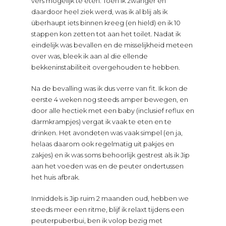
vers mogelijk te eten. Toen ik zwanger én
daardoor heel ziek werd, was ik al blij als ik
überhaupt iets binnen kreeg (en hield) en ik 10
stappen kon zetten tot aan het toilet. Nadat ik
eindelijk was bevallen en de misselijkheid meteen
over was, bleek ik aan al die ellende
bekkeninstabiliteit overgehouden te hebben.
Na de bevalling was ik dus verre van fit. Ik kon de
eerste 4 weken nog steeds amper bewegen, en
door alle hectiek met een baby (inclusief reflux en
darmkrampjes) vergat ik vaak te eten en te
drinken. Het avondeten was vaak simpel (en ja,
helaas daarom ook regelmatig uit pakjes en
zakjes) en ik was soms behoorlijk gestrest als ik Jip
aan het voeden was en de peuter ondertussen
het huis afbrak.
Inmiddels is Jip ruim 2 maanden oud, hebben we
steeds meer een ritme, blijf ik relaxt tijdens een
peuterpuberbui, ben ik volop bezig met