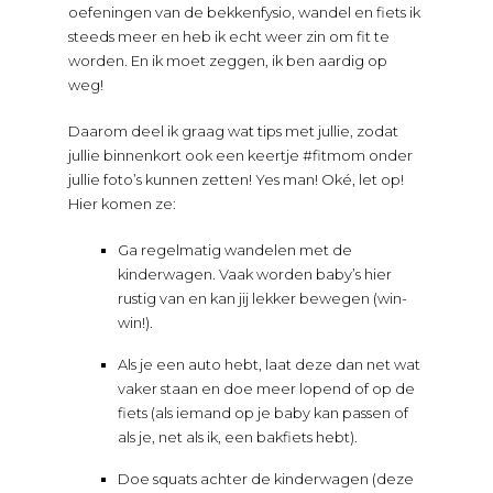
oefeningen van de bekkenfysio, wandel en fiets ik
steeds meer en heb ik echt weer zin om fit te
worden. En ik moet zeggen, ik ben aardig op
weg!
Daarom deel ik graag wat tips met jullie, zodat
jullie binnenkort ook een keertje #fitmom onder
jullie foto’s kunnen zetten! Yes man! Oké, let op!
Hier komen ze:
Ga regelmatig wandelen met de
kinderwagen. Vaak worden baby’s hier
rustig van en kan jij lekker bewegen (win-
win!).
Als je een auto hebt, laat deze dan net wat
vaker staan en doe meer lopend of op de
fiets (als iemand op je baby kan passen of
als je, net als ik, een bakfiets hebt).
Doe squats achter de kinderwagen (deze