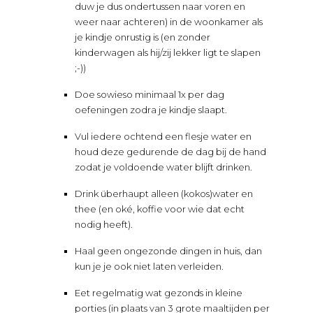
duw je dus ondertussen naar voren en
weer naar achteren) in de woonkamer als
je kindje onrustig is (en zonder
kinderwagen als hij/zij lekker ligt te slapen
;-))
Doe sowieso minimaal 1x per dag
oefeningen zodra je kindje slaapt.
Vul iedere ochtend een flesje water en
houd deze gedurende de dag bij de hand
zodat je voldoende water blijft drinken.
Drink überhaupt alleen (kokos)water en
thee (en oké, koffie voor wie dat echt
nodig heeft).
Haal geen ongezonde dingen in huis, dan
kun je je ook niet laten verleiden.
Eet regelmatig wat gezonds in kleine
porties (in plaats van 3 grote maaltijden per