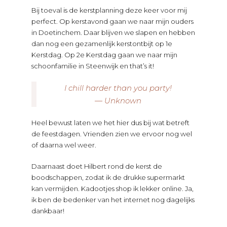
Bij toeval is de kerstplanning deze keer voor mij
perfect. Op kerstavond gaan we naar mijn ouders
in Doetinchem. Daar blijven we slapen en hebben
dan nog een gezamenlijk kerstontbijt op 1e
Kerstdag. Op 2e Kerstdag gaan we naar mijn
schoonfamilie in Steenwijk en that’s it!
I chill harder than you party!
— Unknown
Heel bewust laten we het hier dus bij wat betreft
de feestdagen. Vrienden zien we ervoor nog wel
of daarna wel weer.
Daarnaast doet Hilbert rond de kerst de
boodschappen, zodat ik de drukke supermarkt
kan vermijden. Kadootjes shop ik lekker online. Ja,
ik ben de bedenker van het internet nog dagelijks
dankbaar!