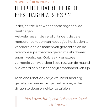
persoonlijk
10 december 2017
/
HELP! HOE OVERLEEF IK DE
FEESTDAGEN ALS HSP!?
Ieder jaar zie ik er weer enorm tegenop: de
feestdagen.
Het vele reizen, de verplichtingen, de vele
mensen, het kopen van kadootjes, het bedenken,
voorbereiden en maken van gerechten en de
overvolle supermarkten geven me altijd weer
enorm veel stress. Ook raak ik er extreem
vermoeid van waardoor ik de rest van de maand
niks waard ben en behoorlijk emotioneel kan zijn.
Toch vind ik het ook altijd wel weer heel erg
gezellig om samen te zijn met familie, leuke
dingen te doen en lekker te tafelen.
Yes I overthink, but I also over-love!
— Unknown