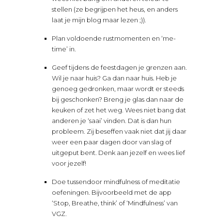
stellen (ze begrijpen het heus, en anders
laat je mijn blog maar lezen ;)).
Plan voldoende rustmomenten en ‘me-
time’ in.
Geef tijdens de feestdagen je grenzen aan.
Wil je naar huis? Ga dan naar huis. Heb je
genoeg gedronken, maar wordt er steeds
bij geschonken? Breng je glas dan naar de
keuken of zet het weg. Wees niet bang dat
anderen je ‘saai’ vinden. Dat is dan hun
probleem. Zij beseffen vaak niet dat jij daar
weer een paar dagen door van slag of
uitgeput bent. Denk aan jezelf en wees lief
voor jezelf!
Doe tussendoor mindfulness of meditatie
oefeningen. Bijvoorbeeld met de app
‘Stop, Breathe, think’ of ‘Mindfulness’ van
VGZ.