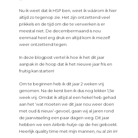
Nu ik weet dat ik HSP ben, weet ik wáárom ik hier
altijd zo tegenop zie. Het zijn ontzettend veel
prikkels en de tijd om die te verwerken is er
meestal niet. De decembermaand is nou
eenmaal heel erg druk en altijd kom ik mezelf
weer ontzettend tegen.
In deze blogpost vertel ik hoe ik het dit jaar
aanpak in de hoop dat ik het nieuwe jaar fris en
fruitig kan starten!
Om te beginnen heb ik dit jaar 2 weken vrij
genomen. Na de kerst ben ik dus nog lekker 1,5e
week vrij. Omdat ik altijd al een hekel heb gehad
aan het ‘wat moeten we dit jaar nou weer doen
met oud & nieuw’-gevoel, gaan wij al jaren rond
de jaarwisseling een paar dagen weg. Dit jaar
hebben we een Airbnb-hutje-op de-hei geboekt.
Heerlijk quality time met mijn mannen, nu al zin in!