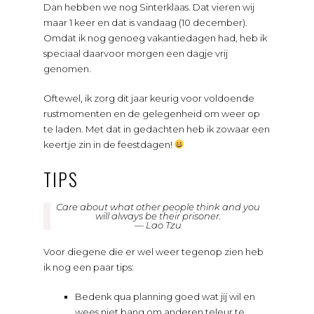
Dan hebben we nog Sinterklaas. Dat vieren wij
maar 1 keer en dat is vandaag (10 december).
Omdat ik nog genoeg vakantiedagen had, heb ik
speciaal daarvoor morgen een dagje vrij
genomen.
Oftewel, ik zorg dit jaar keurig voor voldoende
rustmomenten en de gelegenheid om weer op
te laden. Met dat in gedachten heb ik zowaar een
keertje zin in de feestdagen!
TIPS
Care about what other people think and you
will always be their prisoner.
—
Lao Tzu
Voor diegene die er wel weer tegenop zien heb
ik nog een paar tips:
Bedenk qua planning goed wat jíj wil en
wees niet bang om anderen teleur te